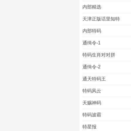
内部精选
天津正版话里知特
内部特码
通缉令-1
特码生肖对对拼
通缉令-2
通天特码王
特码风云
天赐神码
特码波霸
特星报