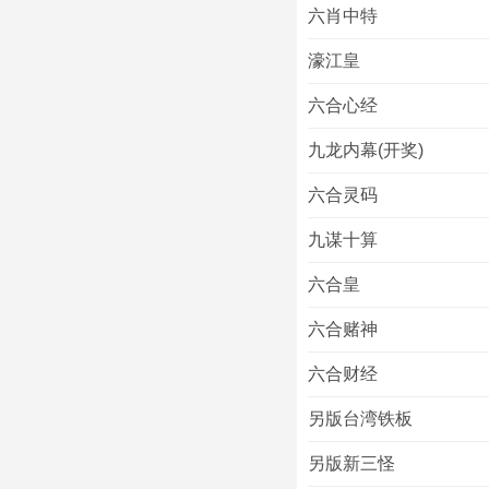
六肖中特
濠江皇
六合心经
九龙内幕(开奖)
六合灵码
九谋十算
六合皇
六合赌神
六合财经
另版台湾铁板
另版新三怪