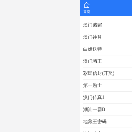
首页
澳门赌霸
澳门神算
白姐送特
澳门堵王
彩民信封(开奖)
第一贴士
澳门传真1
潮汕一霸B
地藏王密码