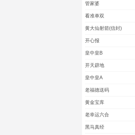
管家婆
看准单双
黄大仙射箭(信封)
开心报
皇中皇B
开天辟地
皇中皇A
老福德送码
黄金宝库
老幸运六合
黑马真经