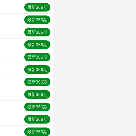
最新
366
期
最新
366
期
最新
366
期
最新
366
期
最新
366
期
最新
366
期
最新
366
期
最新
366
期
最新
366
期
最新
366
期
最新
366
期