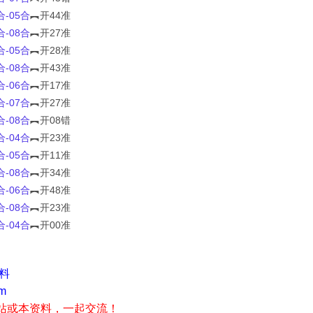
合-05合
︻开44准
合-08合
︻开27准
合-05合
︻开28准
合-08合
︻开43准
合-06合
︻开17准
合-07合
︻开27准
合-08合
︻开08错
合-04合
︻开23准
合-05合
︻开11准
合-08合
︻开34准
合-06合
︻开48准
合-08合
︻开23准
合-04合
︻开00准
资料
m
站或本资料，一起交流！