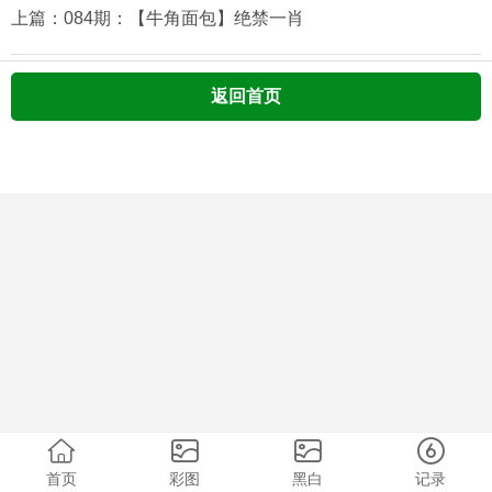
上篇：084期：【牛角面包】绝禁一肖
返回首页
首页
彩图
黑白
记录