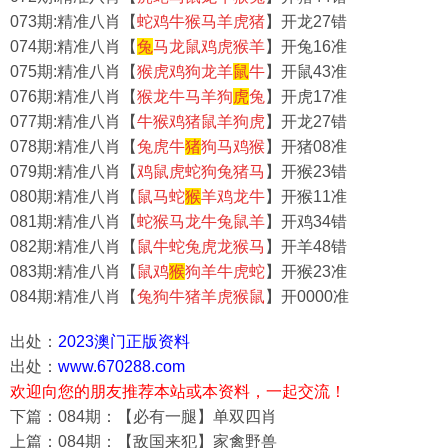
073期:精准八肖【
蛇鸡牛猴马羊虎猪
】开龙27错
074期:精准八肖【
兔
马龙鼠鸡虎猴羊
】开兔16准
075期:精准八肖【
猴虎鸡狗龙羊
鼠
牛
】开鼠43准
076期:精准八肖【
猴龙牛马羊狗
虎
兔
】开虎17准
077期:精准八肖【
牛猴鸡猪鼠羊狗虎
】开龙27错
078期:精准八肖【
兔虎牛
猪
狗马鸡猴
】开猪08准
079期:精准八肖【
鸡鼠虎蛇狗兔猪马
】开猴23错
080期:精准八肖【
鼠马蛇
猴
羊鸡龙牛
】开猴11准
081期:精准八肖【
蛇猴马龙牛兔鼠羊
】开鸡34错
082期:精准八肖【
鼠牛蛇兔虎龙猴马
】开羊48错
083期:精准八肖【
鼠鸡
猴
狗羊牛虎蛇
】开猴23准
084期:精准八肖【
兔狗牛猪羊虎猴鼠
】开0000准
出处：
2023澳门正版资料
出处：
www.670288.com
欢迎向您的朋友推荐本站或本资料，一起交流！
下篇：084期：【必有一腿】单双四肖
上篇：084期：【敌国来犯】家禽野兽