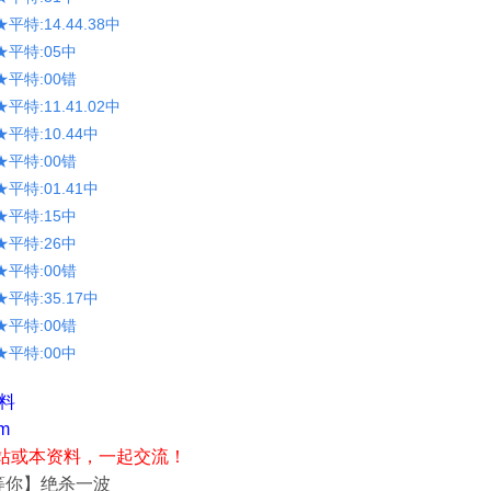
平特:14.44.38中
★平特:05中
★平特:00错
平特:11.41.02中
平特:10.44中
★平特:00错
平特:01.41中
★平特:15中
★平特:26中
★平特:00错
平特:35.17中
★平特:00错
★平特:00中
资料
m
站或本资料，一起交流！
等你】绝杀一波