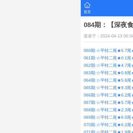
首页
084期：【深夜
发表于：2024-04-13 00:34
060期:☆平特二尾★5.7尾★平
061期:☆平特二尾★0.1尾
062期:☆平特二尾★4.7尾
063期:☆平特二尾★0.8尾
064期:☆平特二尾★5.6尾
065期:☆平特二尾★9.3尾
066期:☆平特二尾★6.2尾★
067期:☆平特二尾★5.7尾★
068期:☆平特二尾★2.3尾
069期:☆平特二尾★6.0尾★
070期:☆平特二尾★6.2尾★
071期:☆平特二尾★1.9尾