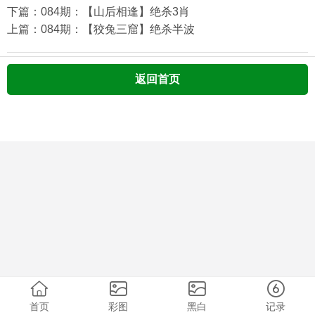
下篇：084期：【山后相逢】绝杀3肖
上篇：084期：【狡兔三窟】绝杀半波
返回首页
首页
彩图
黑白
记录