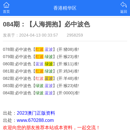
香港精华区
首页
返回
084期：【人海拥抱】必中波色
发表于：2024-04-13 00:33:57
2958259
078期:必中波色【
红
波
.
蓝
波
】(开:猪08)准!
079期:必中波色【
红
波
.
绿
波
】(开:猴23)准!
080期:必中波色【
蓝
波
.
绿
波
】(开:猴11)准!
081期:必中波色【
红
波
.
绿
波
】(开:鸡34)准!
082期:必中波色【
红
波
.
蓝
波
】(开:羊48)准!
083期:必中波色【
绿
波
.
蓝
波
】(开:猴23)错!
084期:必中波色【
绿
波
.
蓝
波
】(开:0000)准!
出处：
2023澳门正版资料
出处：
www.670288.com
欢迎向您的朋友推荐本站或本资料，一起交流！