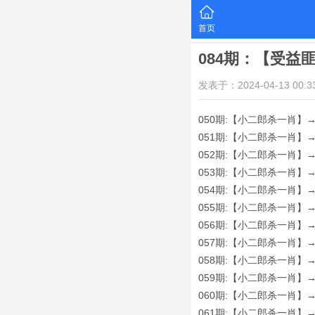
首页
084期：【受益
发表于：2024-04-13 00:33
050期:【小二郎杀一肖】
051期:【小二郎杀一肖】
052期:【小二郎杀一肖】
053期:【小二郎杀一肖】
054期:【小二郎杀一肖】
055期:【小二郎杀一肖】
056期:【小二郎杀一肖】
057期:【小二郎杀一肖】
058期:【小二郎杀一肖】
059期:【小二郎杀一肖】
060期:【小二郎杀一肖】
061期:【小二郎杀一肖】