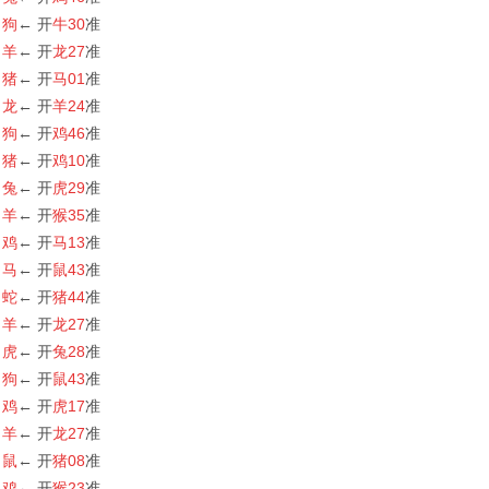
→
狗
← 开
牛30
准
→
羊
← 开
龙27
准
→
猪
← 开
马01
准
→
龙
← 开
羊24
准
→
狗
← 开
鸡46
准
→
猪
← 开
鸡10
准
→
兔
← 开
虎29
准
→
羊
← 开
猴35
准
→
鸡
← 开
马13
准
→
马
← 开
鼠43
准
→
蛇
← 开
猪44
准
→
羊
← 开
龙27
准
→
虎
← 开
兔28
准
→
狗
← 开
鼠43
准
→
鸡
← 开
虎17
准
→
羊
← 开
龙27
准
→
鼠
← 开
猪08
准
→
鸡
← 开
猴23
准