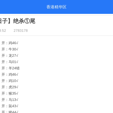
香港精华区
静日子】绝杀①尾
:52
2783178
】开：鸡46√
】开：牛30√
】开：龙27√
】开：马01√
】开：羊24错
】开：鸡46√
】开：鸡10√
】开：虎29√
】开：猴35√
】开：马13√
】开：鼠43√
】开：猪44√