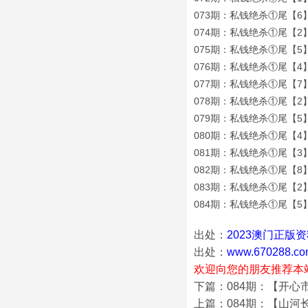
073期：私钱绝杀①尾【6
074期：私钱绝杀①尾【2
075期：私钱绝杀①尾【5
076期：私钱绝杀①尾【4
077期：私钱绝杀①尾【7
078期：私钱绝杀①尾【2
079期：私钱绝杀①尾【5
080期：私钱绝杀①尾【4
081期：私钱绝杀①尾【3
082期：私钱绝杀①尾【8
083期：私钱绝杀①尾【2
084期：私钱绝杀①尾【5】
出处：
2023澳门正版
出处：
www.670288.co
欢迎向您的朋友推荐本
下篇：084期：【开心
上篇：084期：【山河