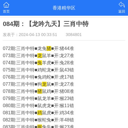
香港精华区
首页
返回
084期：【龙吟九天】三肖中特
发表于：2024-04-13 00:33:51
3084801
072期:三肖中特■龙兔
猪
■开:猪44准
073期:三肖中特■
龙
鼠羊
■开:龙27准
074期:三肖中特■
兔
羊虎
■开:兔28准
075期:三肖中特■鸡蛇龙
■开:鼠43错
076期:三肖中特■兔鸡蛇
■开:虎17错
077期:三肖中特■狗
龙
鼠
■开:龙27准
078期:三肖中特■
猪
鼠鸡
■开:猪08准
079期:三肖中特■鼠龙羊
■开:猴23错
080期:三肖中特■鼠虎龙
■开:猴11错
081期:三肖中特■
鸡
鼠虎
■开:鸡34准
082期:三肖中特■猴蛇兔
■开:羊48错
083期:三肖中特■
猴
兔牛
■开:猴23准