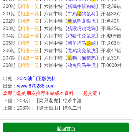
200期【
相逢一笑
】六肖中特【
猪鸡牛鼠狗蛇
】开:龙39错
201期【
相逢一笑
】六肖中特【
牛鸡
猪
狗鼠马
】开:猪32对
202期【
相逢一笑
】六肖中特【
兔
鼠狗龙猴虎
】开:兔40对
203期【
相逢一笑
】六肖中特【
猪猴虎鸡龙狗
】开:马25错
204期【
相逢一笑
】六肖中特【
鸡猪牛兔鼠龙
】开:虎05错
205期【
相逢一笑
】六肖中特【
猪羊虎马
龙
蛇
】开:龙03对
206期【
相逢一笑
】六肖中特【
龙鸡狗兔鼠虎
】开:猴47错
207期【
相逢一笑
】六肖中特【
鼠
狗马猴猪鸡
】开:鼠31对
208期【
相逢一笑
】六肖中特【
鸡兔狗马牛虎
】开:0000对
出处：
2023澳门正版资料
出处：
www.670288.com
欢迎向您的朋友推荐本站或本资料，一起交流！
下篇：208期：【两只老虎】绝杀半波
上篇：208期：【道士出山】绝杀二肖
返回首页