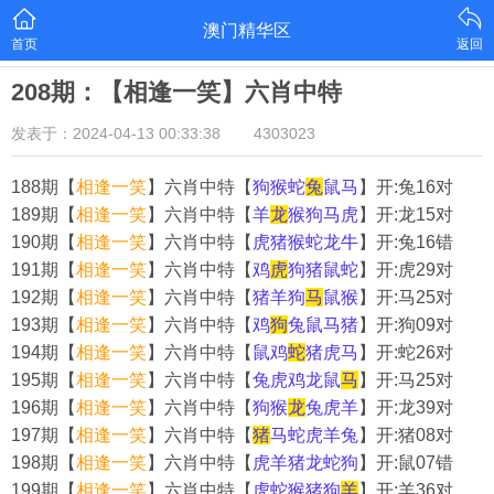
澳门精华区
首页
返回
208期：【相逢一笑】六肖中特
发表于：2024-04-13 00:33:38
4303023
188期【
相逢一笑
】六肖中特【
狗猴蛇
兔
鼠马
】开:兔16对
189期【
相逢一笑
】六肖中特【
羊
龙
猴狗马虎
】开:龙15对
190期【
相逢一笑
】六肖中特【
虎猪猴蛇龙牛
】开:兔16错
191期【
相逢一笑
】六肖中特【
鸡
虎
狗猪鼠蛇
】开:虎29对
192期【
相逢一笑
】六肖中特【
猪羊狗
马
鼠猴
】开:马25对
193期【
相逢一笑
】六肖中特【
鸡
狗
兔鼠马猪
】开:狗09对
194期【
相逢一笑
】六肖中特【
鼠鸡
蛇
猪虎马
】开:蛇26对
195期【
相逢一笑
】六肖中特【
兔虎鸡龙鼠
马
】开:马25对
196期【
相逢一笑
】六肖中特【
狗猴
龙
兔虎羊
】开:龙39对
197期【
相逢一笑
】六肖中特【
猪
马蛇虎羊兔
】开:猪08对
198期【
相逢一笑
】六肖中特【
虎羊猪龙蛇狗
】开:鼠07错
199期【
相逢一笑
】六肖中特【
虎蛇猴猪狗
羊
】开:羊36对