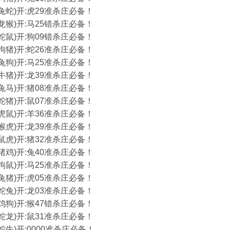
兔蛇
)开:虎29准杀庄必备！
龙猴
)开:马25错杀庄必备！
蛇鼠
)开:狗09错杀庄必备！
狗猪
)开:蛇26准杀庄必备！
兔狗
)开:马25准杀庄必备！
牛猪
)开:龙39准杀庄必备！
兔马
)开:猪08准杀庄必备！
蛇猪
)开:鼠07准杀庄必备！
虎鼠
)开:羊36准杀庄必备！
猴虎
)开:龙39准杀庄必备！
鼠虎
)开:猪32准杀庄必备！
猪鸡
)开:兔40准杀庄必备！
狗鼠
)开:马25准杀庄必备！
兔猪
)开:虎05准杀庄必备！
蛇兔
)开:龙03准杀庄必备！
鸡狗
)开:猴47错杀庄必备！
蛇龙
)开:鼠31准杀庄必备！
蛇牛
)开:0000准杀庄必备！