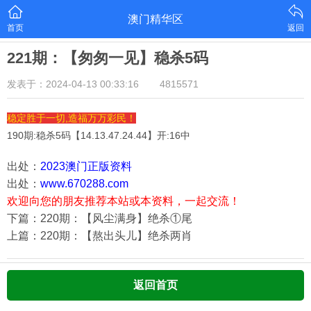
澳门精华区
首页
返回
221期：【匆匆一见】稳杀5码
发表于：2024-04-13 00:33:16
4815571
稳定胜于一切,造福万万彩民！
190期:稳杀5码【
14.13.47.24.44
】开:16中
出处：
2023澳门正版资料
出处：
www.670288.com
欢迎向您的朋友推荐本站或本资料，一起交流！
下篇：220期：【风尘满身】绝杀①尾
上篇：220期：【熬出头儿】绝杀两肖
返回首页