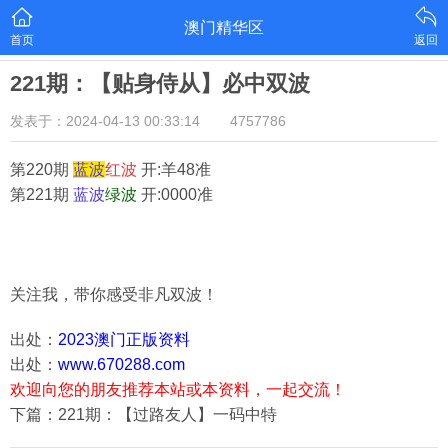
澳门精华区
首页
返回
221期：【贴身侍从】必中双波
发表于：2024-04-13 00:33:14
4757786
第220期
蓝
波
红
波
开:羊48准
第221期
蓝
波
绿
波
开:0000准
关注我，带你感受非凡双波！
出处：
2023澳门正版资料
出处：
www.670288.com
欢迎向您的朋友推荐本站或本资料，一起交流！
下篇：221期：【过路友人】一码中特